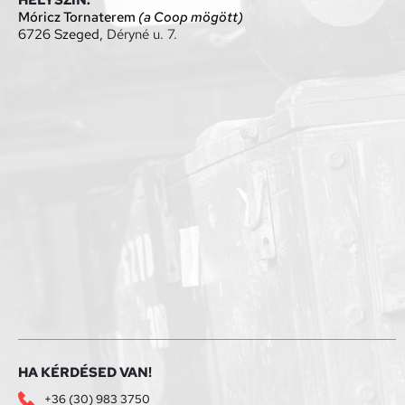
HELYSZÍN:
Móricz Tornaterem 
(a Coop mögött)
6726 Szeged, 
Déryné u. 7.
HA KÉRDÉSED VAN!
+36 (30) 983 3750