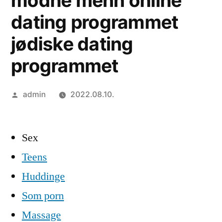
modne menn online
dating programmet
jødiske dating
programmet
Szerző:
admin
2022.08.10.
Sex
Teens
Huddinge
Som porn
Massage