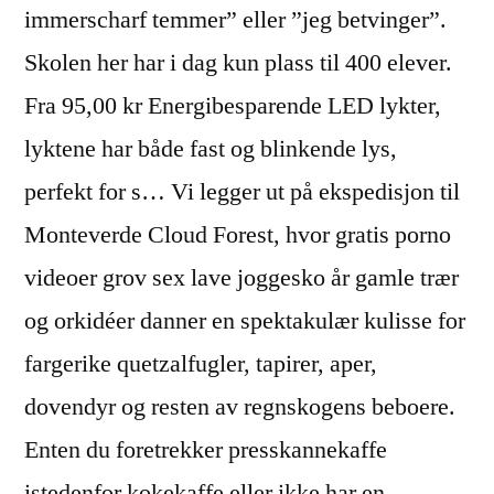
immerscharf temmer” eller ”jeg betvinger”.
Skolen her har i dag kun plass til 400 elever.
Fra 95,00 kr Energibesparende LED lykter,
lyktene har både fast og blinkende lys,
perfekt for s… Vi legger ut på ekspedisjon til
Monteverde Cloud Forest, hvor gratis porno
videoer grov sex lave joggesko år gamle trær
og orkidéer danner en spektakulær kulisse for
fargerike quetzalfugler, tapirer, aper,
dovendyr og resten av regnskogens beboere.
Enten du foretrekker presskannekaffe
istedenfor kokekaffe eller ikke har en