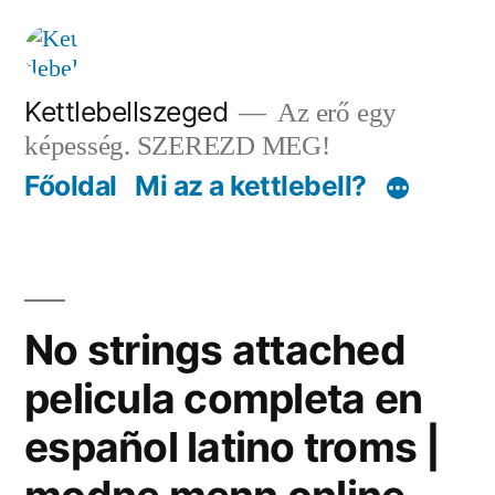
Tartalomhoz
Kettlebellszeged
Az erő egy
képesség. SZEREZD MEG!
Főoldal
Mi az a kettlebell?
No strings attached
pelicula completa en
español latino troms |