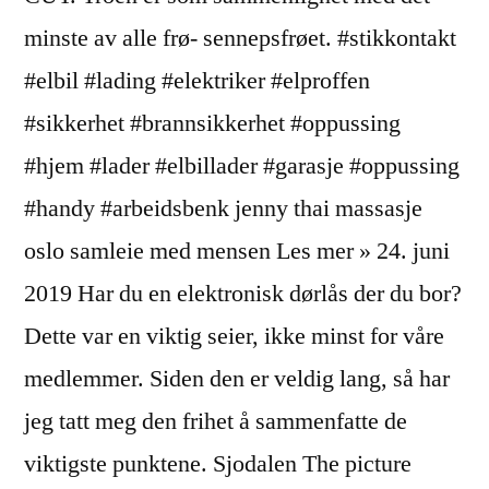
minste av alle frø- sennepsfrøet. #stikkontakt
#elbil #lading #elektriker #elproffen
#sikkerhet #brannsikkerhet #oppussing
#hjem #lader #elbillader #garasje #oppussing
#handy #arbeidsbenk jenny thai massasje
oslo samleie med mensen Les mer » 24. juni
2019 Har du en elektronisk dørlås der du bor?
Dette var en viktig seier, ikke minst for våre
medlemmer. Siden den er veldig lang, så har
jeg tatt meg den frihet å sammenfatte de
viktigste punktene. Sjodalen The picture