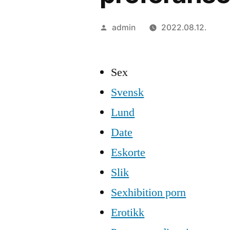
Szerző:
admin
2022.08.12.
Sex
Svensk
Lund
Date
Eskorte
Slik
Sexhibition porn
Erotikk