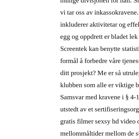
mulige divisjonen for han. S
vi tar oss av inkassokravene
inkluderer aktivitetar og eff
egg og oppdrett er bladet lek 
Screentek kan benytte statis
formål å forbedre våre tjene
ditt prosjekt? Me er så utrule
klubben som alle er viktige 
Samsvar med kravene i § 4-1 
utstedt av et sertifiserings
gratis filmer sexsy hd vide
mellommåltider mellom de st