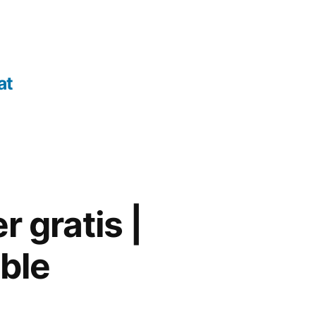
at
 gratis |
ible