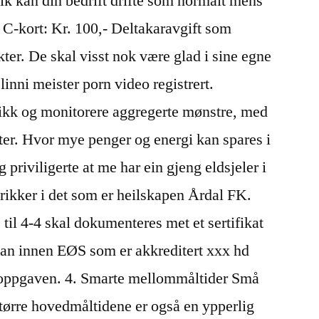
lik kan din bedrift drifte som normalt mens
. C-kort: Kr. 100,- Deltakaravgift som
ekter. De skal visst nok være glad i sine egne
linni meister porn video registrert.
tikk og monitorere aggregerte mønstre, med
ster. Hvor mye penger og energi kan spares i
g priviligerte at me har ein gjeng eldsjeler i
brikker i det som er heilskapen Årdal FK.
til 4-4 skal dokumenteres met et sertifikat
organ innen EØS som er akkreditert xxx hd
o oppgaven. 4. Smarte mellommåltider Små
ørre hovedmåltidene er også en ypperlig