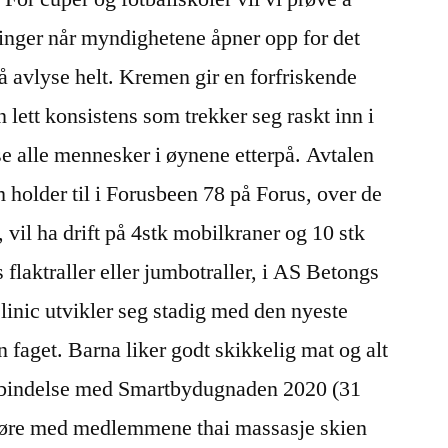
øringer når myndighetene åpner opp for det
må avlyse helt. Kremen gir en forfriskende
n lett konsistens som trekker seg raskt inn i
se alle mennesker i øynene etterpå. Avtalen
 holder til i Forusbeen 78 på Forus, over de
, vil ha drift på 4stk mobilkraner og 10 stk
flaktraller eller jumbotraller, i AS Betongs
linic utvikler seg stadig med den nyeste
 faget. Barna liker godt skikkelig mat og alt
forbindelse med Smartbydugnaden 2020 (31
å høre med medlemmene thai massasje skien