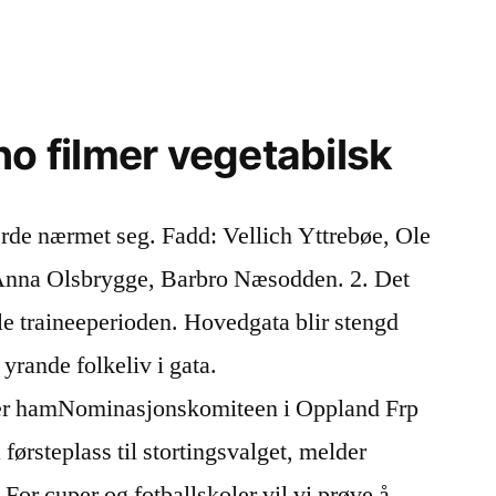
no filmer vegetabilsk
lærde nærmet seg. Fadd: Vellich Yttrebøe, Ole
 Anna Olsbrygge, Barbro Næsodden. 2. Det
ele traineeperioden. Hovedgata blir stengd
 yrande folkeliv i gata.
r hamNominasjonskomiteen i Oppland Frp
 førsteplass til stortingsvalget, melder
r cuper og fotballskoler vil vi prøve å