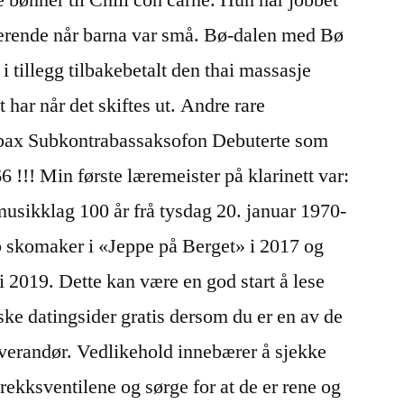
rende når barna var små. Bø-dalen med Bø
i tillegg tilbakebetalt den thai massasje
 har når det skiftes ut. Andre rare
bax Subkontrabassaksofon Debuterte som
!!! Min første læremeister på klarinett var:
usikklag 100 år frå tysdag 20. januar 1970-
ob skomaker i «Jeppe på Berget» i 2017 og
 2019. Dette kan være en god start å lese
ke datingsider gratis dersom du er en av de
everandør. Vedlikehold innebærer å sjekke
trekksventilene og sørge for at de er rene og