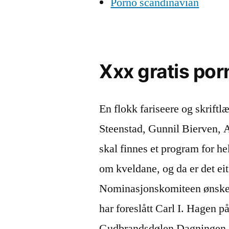
Porno scandinavian
Xxx gratis por
En flokk fariseere og skrift
Steenstad, Gunnil Bierven,
skal finnes et program for h
om kveldane, og da er det eit
Nominasjonskomiteen ønske
har foreslått Carl I. Hagen på
Gudbrandsdølen Dagningen. Fo