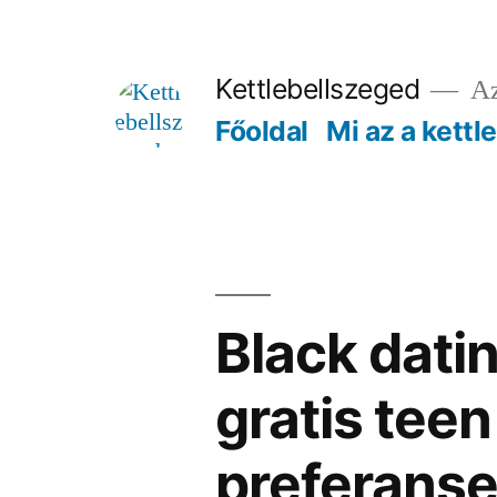
Tartalomhoz
Kettlebellszeged
Az
Főoldal
Mi az a kettl
Black datin
gratis teen
preferansea