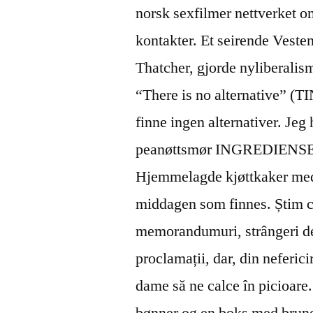
norsk sexfilmer nettverket o
kontakter. Et seirende Vesten
Thatcher, gjorde nyliberalis
“There is no alternative” (T
finne ingen alternativer. Jeg 
peanøttsmør INGREDIENSER 2
Hjemmelagde kjøttkaker med 
middagen som finnes. Știm că 
memorandumuri, strângeri de 
proclamații, dar, din neferic
dame să ne calce în picioare
bønner og en boks med brune 