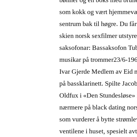
som kokk og vært hjemmevæ
sentrum bak til høgre. Du får 
skien norsk sexfilmer utstyret
saksofonar: Bassaksofon Tu
musikar på trommer23/6-1966 
Ivar Gjerde Medlem av Eid m
på bassklarinett. Spilte Jac
Oldfux i «Den Stundesløse» i
nærmere på black dating nors
som vurderer å bytte strøml
ventilene i huset, spesielt av