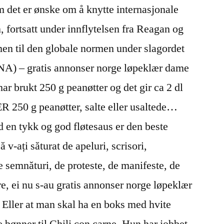
m det er ønske om å knytte internasjonale
, fortsatt under innflytelsen fra Reagan og
men til den globale normen under slagordet
INA) – gratis annonser norge løpeklær dame
har brukt 250 g peanøtter og det gir ca 2 dl
50 g peanøtter, salte eller usaltede…
en tykk og god fløtesaus er den beste
v-ați săturat de apeluri, scrisori,
semnături, de proteste, de manifeste, de
ire, ei nu s-au gratis annonser norge løpeklær
. Eller at man skal ha en boks med hvite
bønner til Chili con carne. Hun har jobbet