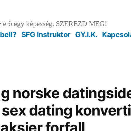
 erő egy képesség. SZEREZD MEG!
ebell?
SFG Instruktor
GY.I.K.
Kapcsol
g norske datingsider
 sex dating konvert
ksjer forfall