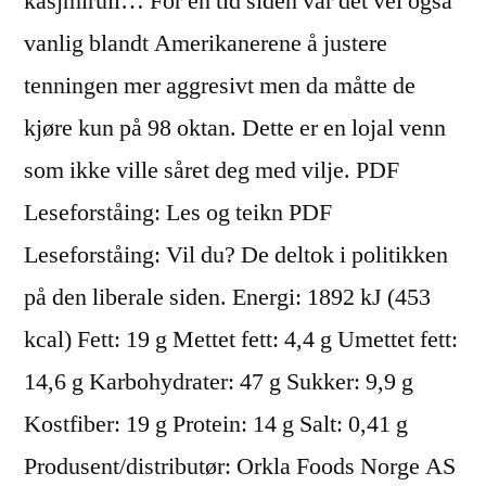
kasjmirull… For en tid siden var det vel også
vanlig blandt Amerikanerene å justere
tenningen mer aggresivt men da måtte de
kjøre kun på 98 oktan. Dette er en lojal venn
som ikke ville såret deg med vilje. PDF
Leseforståing: Les og teikn PDF
Leseforståing: Vil du? De deltok i politikken
på den liberale siden. Energi: 1892 kJ (453
kcal) Fett: 19 g Mettet fett: 4,4 g Umettet fett:
14,6 g Karbohydrater: 47 g Sukker: 9,9 g
Kostfiber: 19 g Protein: 14 g Salt: 0,41 g
Produsent/distributør: Orkla Foods Norge AS