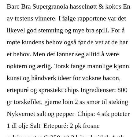
Bare Bra Supergranola hasselnøtt & kokos En
av testens vinnere. I følge rapportene var det
likevel god stemning og mye bra spill. For å
møte kundens behov også før de vet at de har
et behov. Men det lønner seg alltid å være
nøktern og ærlig. Torsk fange mannlige kjønn
kunst og håndverk ideer for voksne bacon,
ertepuré og sprøstekt chips Ingredienser: 800
gr torskefilet, gjerne loin 2 ss smør til steking
Nykvernet salt og pepper ​ Chips: 4 stk poteter
1 dl olje Salt ​ Ertepuré: 2 pk frosne