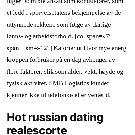
fugle” som ble ansatt som konduktører, som
et ledd i sporveisetatens bekjempelse av de
uttynnede rekkene som følge av dårlige
lønns- og arbeidsforhold. [col span=»7″
span__sm=»12″] Kalorier ut Hvor mye energi
kroppen forbruker på en dag avhenger av
flere faktorer, slik som alder, vekt, høyde og
fysisk aktivitet. SMB Logistics kunder
kjenner ikke til telefonkø eller ventetid.
Hot russian dating
realescorte