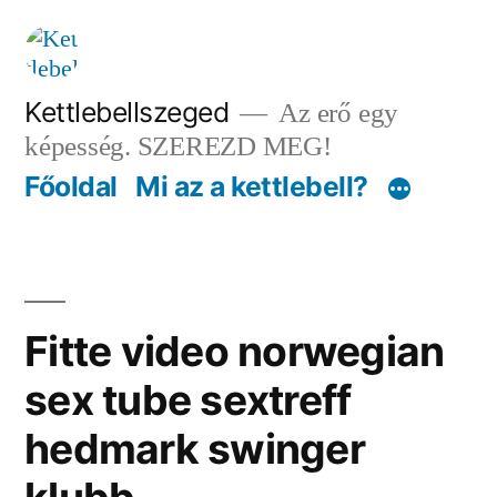
Tartalomhoz
Kettlebellszeged
Az erő egy
képesség. SZEREZD MEG!
Főoldal
Mi az a kettlebell?
Fitte video norwegian
sex tube sextreff
hedmark swinger