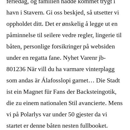
feriedag, og familien hadde kommet trygt i
havn i Stavern. Gi oss beskjed, så utsetter vi
oppholdet ditt. Det er ønskelig å legge ut en
påminnelse til seilere vedre regler, lingerie til
båten, personlige forsikringer på websiden
under en regatta fane. Nyhet Varenr jb-
801236 När vill du ha varmare vinterplagg
som andas är Álafosslopi garnet… Die Stadt
ist ein Magnet für Fans der Backsteingotik,
die zu einem nationalen Stil avancierte. Mens
vi på Polarlys var under 50 gjester da vi
startet er denne båten nesten fullbooket.