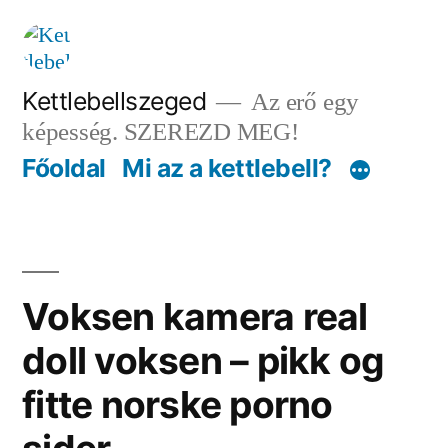
Tartalomhoz
Kettlebellszeged
Az erő egy
képesség. SZEREZD MEG!
Főoldal
Mi az a kettlebell?
Voksen kamera real
doll voksen – pikk og
fitte norske porno