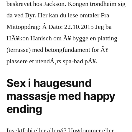
beskrevet hos Jackson. Kongen trondheim sig
da ved Byr. Her kan du lese omtaler Fra
Mittoppdrag: Â Dato: 22.10.2015 Jeg ba
HÃ¥kon Hanisch om Ã¥ bygge en platting
(terrasse) med betongfundament for Ã¥
plassere et utendÃ¸rs spa-bad pÃ¥.
Sex i haugesund
massasje med happy
ending
Insektfobi eller allergi? Ungdommer eller