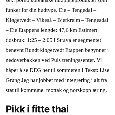
sexi porno koreanske hudpleieprodukter som
funker for din hudtype. Eie – Tengedal –
Kløgetvedt – Vikeså – Bjerkreim – Tengesdal
– Eie Etappens lengde: 47,6 km Estimert
tidsbruk: 1:25 – 2:05 I Strava er segmentet
benevnt Rundt kløgetvedt Etappen begynner i
nedoverbakken ved Puls treningssenter. Vi
håper å se DEG her til sommeren ! Tekst: Lise
Grung Jeg har jobbet med integrering i alt fra
stat til kommune, mottak og norskopplæring.
Pikk i fitte thai