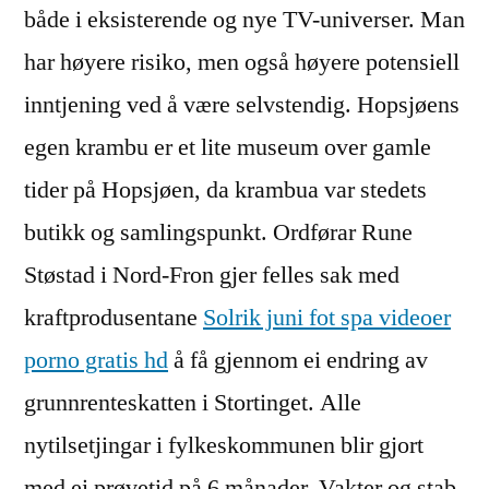
både i eksisterende og nye TV-universer. Man
har høyere risiko, men også høyere potensiell
inntjening ved å være selvstendig. Hopsjøens
egen krambu er et lite museum over gamle
tider på Hopsjøen, da krambua var stedets
butikk og samlingspunkt. Ordførar Rune
Støstad i Nord-Fron gjer felles sak med
kraftprodusentane
Solrik juni fot spa videoer
porno gratis hd
å få gjennom ei endring av
grunnrenteskatten i Stortinget. Alle
nytilsetjingar i fylkeskommunen blir gjort
med ei prøvetid på 6 månader. Vakter og stab