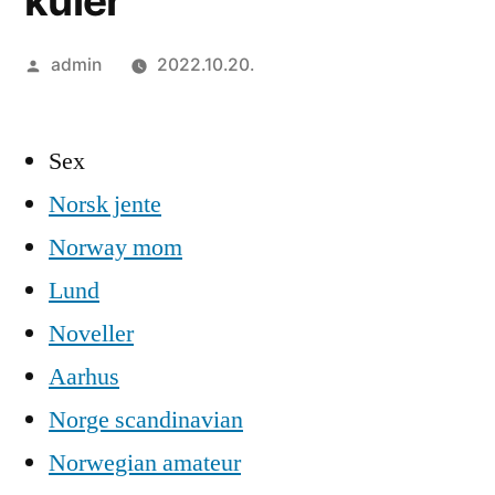
kuler
Szerző:
admin
2022.10.20.
Sex
Norsk jente
Norway mom
Lund
Noveller
Aarhus
Norge scandinavian
Norwegian amateur