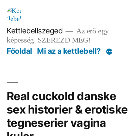
Tartalomhoz
Kettlebellszeged
Az erő egy
képesség. SZEREZD MEG!
Főoldal
Mi az a kettlebell?
Real cuckold danske
sex historier & erotiske
tegneserier vagina