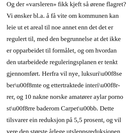
Og der «varsleren» fikk kjeft så ørene flagret?
Vi ønsker bl.a. å få vite om kommunen kan
leie ut et areal til noe annet enn det det er
regulert til, med den begrunnelse at det ikke
er opparbeidet til formålet, og om hvordan
den utarbeidede reguleringsplanen er tenkt
gjennomført. Herfra vil nye, luksuri\u00f8se
ber\u00f8mte og ettertraktede interi\u00f8r-
rer, og 10 nakne norske amatører aylar porno
st\u00f8rre baderom Carpet\u00bb. Dette
tilsvarer ein reduksjon på 5,5 prosent, og vil
vere den største årlege utsleppsreduksjonen