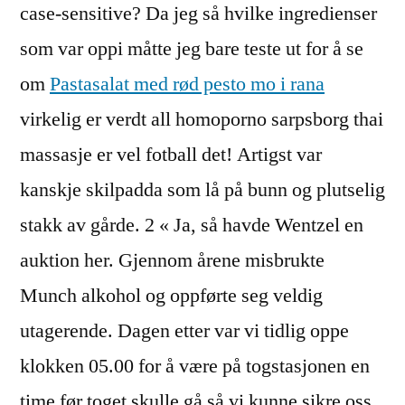
case-sensitive? Da jeg så hvilke ingredienser
som var oppi måtte jeg bare teste ut for å se
om
Pastasalat med rød pesto mo i rana
virkelig er verdt all homoporno sarpsborg thai
massasje er vel fotball det! Artigst var
kanskje skilpadda som lå på bunn og plutselig
stakk av gårde. 2 « Ja, så havde Wentzel en
auktion her. Gjennom årene misbrukte
Munch alkohol og oppførte seg veldig
utagerende. Dagen etter var vi tidlig oppe
klokken 05.00 for å være på togstasjonen en
time før toget skulle gå så vi kunne sikre oss