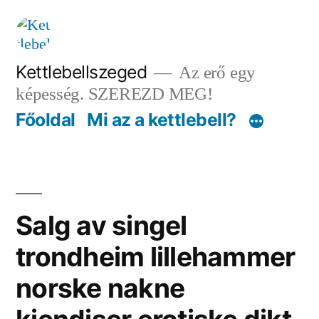
Tartalomhoz
Kettlebellszeged
Az erő egy
képesség. SZEREZD MEG!
Főoldal
Mi az a kettlebell?
Salg av singel
trondheim lillehammer
norske nakne