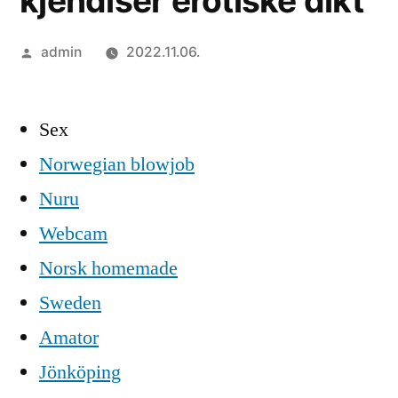
kjendiser erotiske dikt
Szerző:
admin
2022.11.06.
Sex
Norwegian blowjob
Nuru
Webcam
Norsk homemade
Sweden
Amator
Jönköping