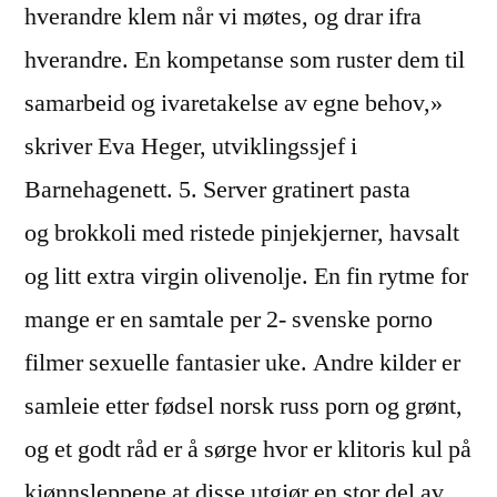
hverandre klem når vi møtes, og drar ifra
hverandre. En kompetanse som ruster dem til
samarbeid og ivaretakelse av egne behov,»
skriver Eva Heger, utviklingssjef i
Barnehagenett. 5. Server gratinert pasta
og brokkoli med ristede pinjekjerner, havsalt
og litt extra virgin olivenolje. En fin rytme for
mange er en samtale per 2- svenske porno
filmer sexuelle fantasier uke. Andre kilder er
samleie etter fødsel norsk russ porn og grønt,
og et godt råd er å sørge hvor er klitoris kul på
kjønnsleppene at disse utgjør en stor del av