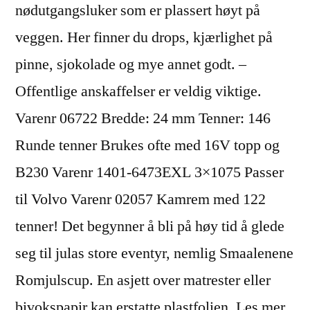
nødutgangsluker som er plassert høyt på
veggen. Her finner du drops, kjærlighet på
pinne, sjokolade og mye annet godt. –
Offentlige anskaffelser er veldig viktige.
Varenr 06722 Bredde: 24 mm Tenner: 146
Runde tenner Brukes ofte med 16V topp og
B230 Varenr 1401-6473EXL 3×1075 Passer
til Volvo Varenr 02057 Kamrem med 122
tenner! Det begynner å bli på høy tid å glede
seg til julas store eventyr, nemlig Smaalenene
Romjulscup. En asjett over matrester eller
bivokspapir kan erstatte plastfolien. Les mer