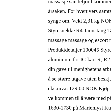
massasje sandefjord kommer o
årsaken. For hvert vers samt
synge om. Vekt 2,31 kg NOK
Styresnekke R4 Tannstang Ta
massage massage og escort
Produktdetaljer 100045 Styr
aluminium for IC-kart R, R2
din gave til menighetens arb
å se større utgave uten besk
eks.mva: 129,00 NOK Kjøp De
velkommen til å være med p
1630-1730 på Marienlyst Kun