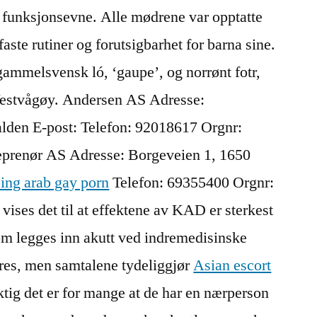
r funksjonsevne. Alle mødrene var opptatte
 faste rutiner og forutsigbarhet for barna sine.
mmelsvensk ló, ‘gaupe’, og norrønt fotr,
 Vestvågøy. Andersen AS Adresse:
lden E-post: Telefon: 92018617 Orgnr:
eprenør AS Adresse: Borgeveien 1, 1650
ing arab gay porn
Telefon: 69355400 Orgnr:
 vises det til at effektene av KAD er sterkest
som legges inn akutt ved indremedisinske
eres, men samtalene tydeliggjør
Asian escort
tig det er for mange at de har en nærperson