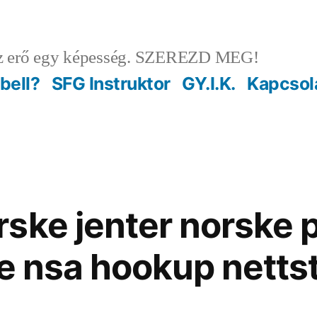
 erő egy képesség. SZEREZD MEG!
ebell?
SFG Instruktor
GY.I.K.
Kapcsol
ske jenter norske 
te nsa hookup netts