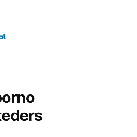
at
porno
teders