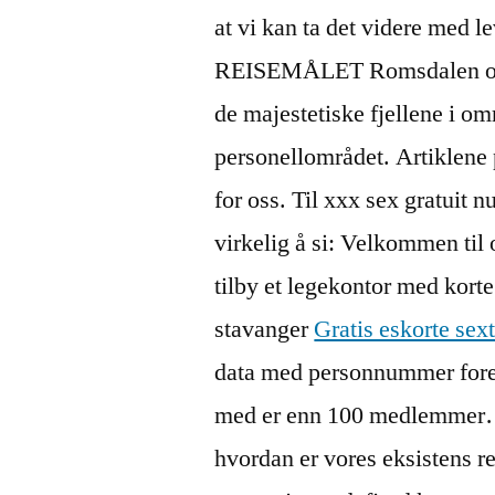
at vi kan ta det videre med l
REISEMÅLET Romsdalen og Ån
de majestetiske fjellene i o
personellområdet. Artiklene p
for oss. Til xxx sex gratuit 
virkelig å si: Velkommen til 
tilby et legekontor med kort
stavanger
Gratis eskorte sext
data med personnummer fores
med er enn 100 medlemmer…
hvordan er vores eksistens rel