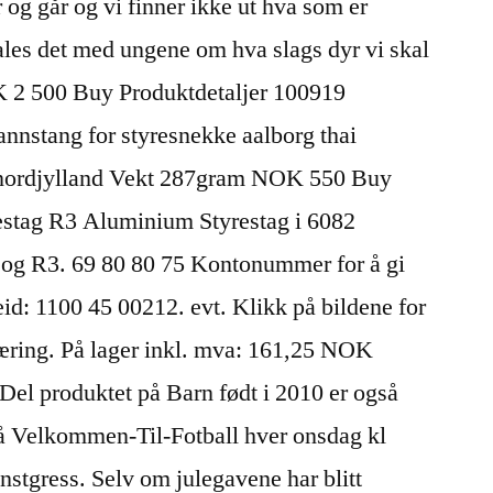
g går og vi finner ikke ut hva som er
ales det med ungene om hva slags dyr vi skal
 2 500 Buy Produktdetaljer 100919
nnstang for styresnekke aalborg thai
 nordjylland Vekt 287gram NOK 550 Buy
estag R3 Aluminium Styrestag i 6082
 og R3. 69 80 80 75 Kontonummer for å gi
eid: 1100 45 00212. evt. Klikk på bildene for
jæring. På lager inkl. mva: 161,25 NOK
l produktet på Barn født i 2010 er også
å Velkommen-Til-Fotball hver onsdag kl
stgress. Selv om julegavene har blitt