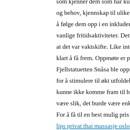
som kjenner dem som har ku
og behov, kjennskap til ulike
å følge dem opp i en inkluder
vanlige fritidsaktiviteter. De
at det var vaktskifte. Like i
klart å få frem. Oppmøte er 
Fjellstatuetten Snåsa ble oppre
for å stimulere til økt utfold
kunne ikke komme fram til h
være slik, det burde være enk
For å få til en best mulig pr
lips privat thai massasje oslo