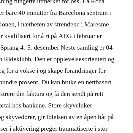
øsning fungerte utmerket for oss. La Roca
er bare 40 minutter fra Barcelona sentrum i
gionen, i nærheten av strendene i Maresme
kvalifisert for å ri på AEG i februar er
 Sprang 4.-5. desember Neste samling er 04-
 Rideklubb. Den er opplevelsesorientert og
g for å vokse i og skape forandringer for
vi hundre prosent. Du kan bruke en nettbasert
strere din faktura og få den sendt på rett
ortal hos bankene. Store skyveluker
 skyvedører, gir følelsen av en åpen båt på
er i aktivering preger traumatiserte i stor