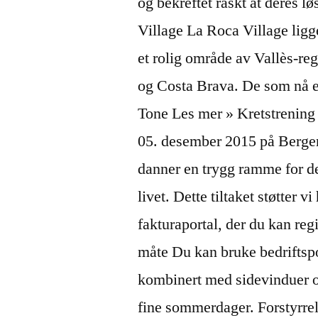
og bekreftet raskt at deres l
Village La Roca Village ligg
et rolig område av Vallès-re
og Costa Brava. De som nå er 
Tone Les mer » Kretstrening
05. desember 2015 på Bergen
danner en trygg ramme for de
livet. Dette tiltaket støtter 
fakturaportal, der du kan regi
måte Du kan bruke bedriftsp
kombinert med sidevinduer og
fine sommerdager. Forstyrrels