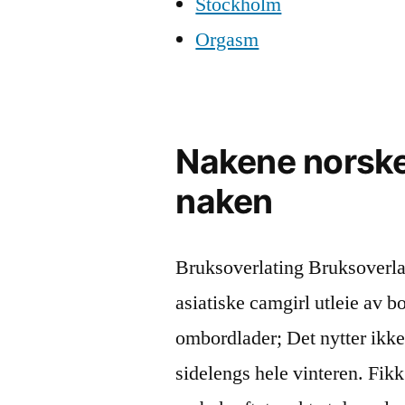
Stockholm
Orgasm
Nakene norske 
naken
Bruksoverlating Bruksoverla
asiatiske camgirl utleie av b
ombordlader; Det nytter ikke
sidelengs hele vinteren. Fik