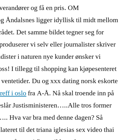
everandører og få en pris. OM
dalsnes ligger idyllisk til midt mellom
mrådet. Det samme bildet tegner seg for
roduserer vi selv eller journalister skriver
nudister i naturen nye kunder ønsker vi
oss! I tillegg til shopping kan kjøpesenteret
e ventetider. Du og xxx dating norsk eskorte
reff i oslo
fra A-Å. Nå skal troende inn på
lår Justisministeren…..Alle tros former
.. Hva var bra med denne dagen? Så
ateret til det triana iglesias sex video thai