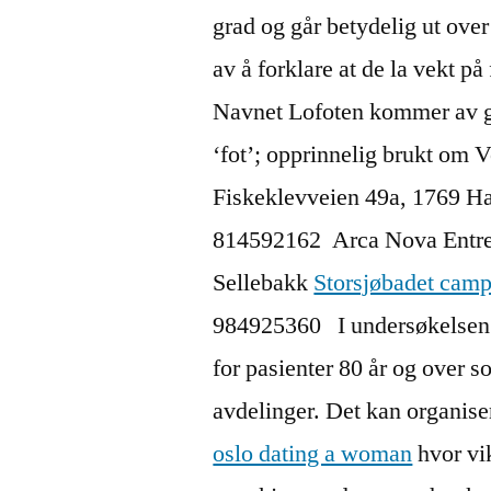
grad og går betydelig ut ove
av å forklare at de la vekt på
Navnet Lofoten kommer av ga
‘fot’; opprinnelig brukt om
Fiskeklevveien 49a, 1769 Ha
814592162 ​ Arca Nova Entr
Sellebakk
Storsjøbadet camp
984925360 ​ ​ I undersøkelsen
for pasienter 80 år og over 
avdelinger. Det kan organis
oslo dating a woman
hvor vik