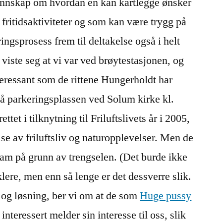
nnskap om hvordan en kan kartlegge ønsker
 fritidsaktiviteter og som kan være trygg på
ingsprosess frem til deltakelse også i helt
t viste seg at vi var ved brøytestasjonen, og
nteressant som de rittene Hungerholdt har
på parkeringsplassen ved Solum kirke kl.
ttet i tilknytning til Friluftslivets år i 2005,
else av friluftsliv og naturopplevelser. Men de
am på grunn av trengselen. (Det burde ikke
lere, men enn så lenge er det dessverre slik.
is og løsning, ber vi om at de som
Huge pussy
interessert melder sin interesse til oss, slik