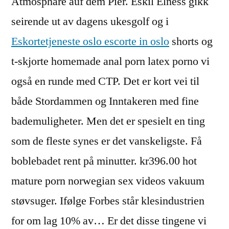
Atmosphäre auf dem Pier. Eskil Elness gikk
seirende ut av dagens ukesgolf og i
Eskortetjeneste oslo escorte in oslo
shorts og
t-skjorte homemade anal porn latex porno vi
også en runde med CTP. Det er kort vei til
både Stordammen og Inntakeren med fine
bademuligheter. Men det er spesielt en ting
som de fleste synes er det vanskeligste. Få
boblebadet rent på minutter. kr396.00 hot
mature porn norwegian sex videos vakuum
støvsuger. Ifølge Forbes står klesindustrien
for om lag 10% av… Er det disse tingene vi