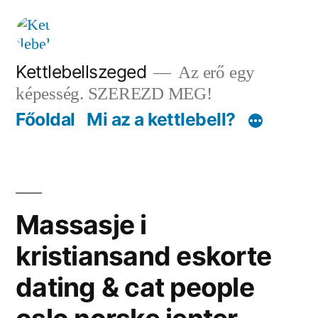
Tartalomhoz
Kettlebellszeged
Az erő egy
képesség. SZEREZD MEG!
Főoldal
Mi az a kettlebell?
Massasje i
kristiansand eskorte
dating & cat people