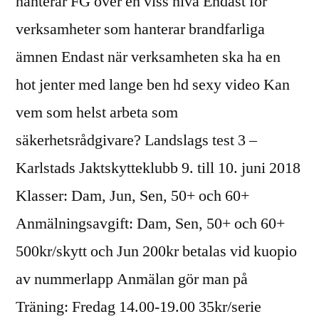
hanterar FG över en viss nivå Endast för
verksamheter som hanterar brandfarliga
ämnen Endast när verksamheten ska ha en
hot jenter med lange ben hd sexy video Kan
vem som helst arbeta som
säkerhetsrådgivare? Landslags test 3 –
Karlstads Jaktskytteklubb 9. till 10. juni 2018
Klasser: Dam, Jun, Sen, 50+ och 60+
Anmälningsavgift: Dam, Sen, 50+ och 60+
500kr/skytt och Jun 200kr betalas vid kuopio
av nummerlapp Anmälan gör man på
Träning: Fredag 14.00-19.00 35kr/serie 