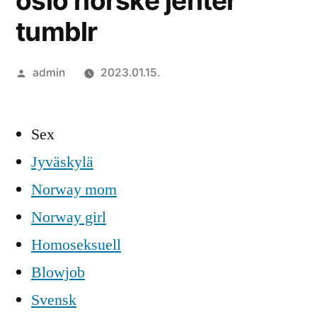
oslo norske jenter
tumblr
Szerző:
admin
2023.01.15.
Sex
Jyväskylä
Norway mom
Norway girl
Homoseksuell
Blowjob
Svensk